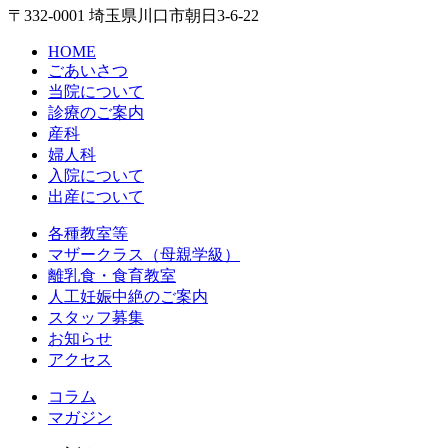
〒332-0001 埼玉県川口市朝日3-6-22
HOME
ごあいさつ
当院について
診療のご案内
産科
婦人科
入院について
出産について
各種教室等
マザークラス（母親学級）
離乳食・食育教室
人工妊娠中絶のご案内
スタッフ募集
お知らせ
アクセス
コラム
マガジン