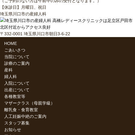
（ご予約のない方は午前中のみの受付となります。）
【休診日】月曜日、祝日
埼玉県川口市の産婦人科
〒332-0001 埼玉県川口市朝日3-6-22
HOME
ごあいさつ
当院について
診療のご案内
産科
婦人科
入院について
出産について
各種教室等
マザークラス（母親学級）
離乳食・食育教室
人工妊娠中絶のご案内
スタッフ募集
お知らせ