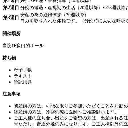
第1週目
妊婦の生理・栄養指導（20週以降）
第2週目
分娩の経過・産褥期の生活（20週以降）※28週以降
安産の為の妊婦体操（30週以降）
第3週目
ヨガを取り入れた体操です。（分娩時に大切な呼吸
開催場所
当院1F多目的ホール
持ち物
母子手帳
テキスト
筆記用具
注意事項
初産婦の方は、可能な限りご参加いただくことをお勧め
経産婦の方は、診察の際に医師へご相談願います。
ご主人様の立ち合い出産をご希望の方は、出産される妊
※ただし、普通分娩のみになります。ご主人様以外の立