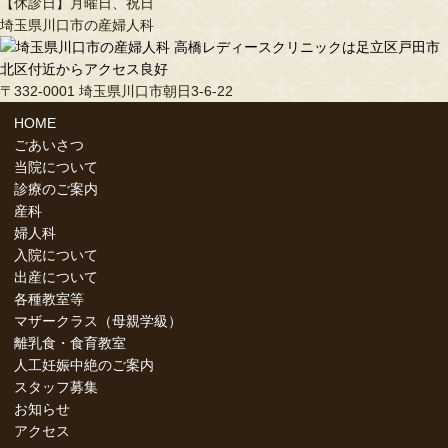
【休診日】月曜日、祝日
埼玉県川口市の産婦人科
〒332-0001 埼玉県川口市朝日3-6-22
HOME
ごあいさつ
当院について
診療のご案内
産科
婦人科
入院について
出産について
各種教室等
マザークラス（母親学級）
離乳食・食育教室
人工妊娠中絶のご案内
スタッフ募集
お知らせ
アクセス