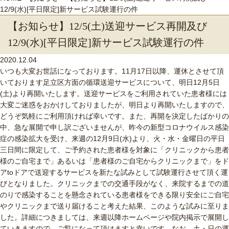
12/9(水)[平日限定]新サービス試験運行の件
【お知らせ】12/5(土)送迎サービス再開及び
12/9(水)[平日限定]新サービス試験運行の件
2020.12.04
いつも大変お世話になっております。11月17日以降、運休とさせて頂
いております足立区方面の循環送迎サービスについて、明日12月5日
(土)より再開いたします。送迎サービスをご利用されていた患者様には
大変ご迷惑をおかけしておりましたが、明日より再開いたしますので、
どうぞ気軽にご利用頂ければ幸いです。また、再開を決定したばかりの
中、急な展開で申し訳ございませんが、昨今の新型コロナウイルス感染
症の感染拡大を受け、来週の12月9日(水)より、火・水・金曜日の平日
三日間に限定して、ご予約された患者様を対象に「クリニックから患者
様のご自宅まで」あるいは「患者様のご自宅からクリニックまで」をド
アtoドアで送迎するサービスを新たな試みとして試験運行させて頂く運
びとなりました。クリニックまでの交通手段がなく、来院するまでの道
のりで感染することを懸念されている患者様をできる限り安全にご自宅
やクリニックまで送り届けること考えた結果、このような試みに至りま
した。詳細につきましては、来週以降ホームページや院内掲示で展開し
ていきますので、ご覧になって頂けますと幸いです。なお、土・日の運