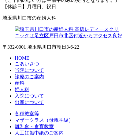
（ご予約のない方は午前中のみの受付となります。）
【休診日】月曜日、祝日
埼玉県川口市の産婦人科
〒332-0001 埼玉県川口市朝日3-6-22
HOME
ごあいさつ
当院について
診療のご案内
産科
婦人科
入院について
出産について
各種教室等
マザークラス（母親学級）
離乳食・食育教室
人工妊娠中絶のご案内