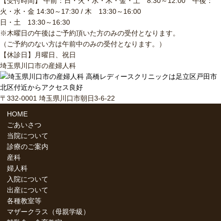
【受付時間】 午前：日・火・水・木・金・土 8:30～12:00 午後：
火・水・金 14:30～17:30 / 木 13:30～16:00
日・土 13:30～16:30
※木曜日の午後はご予約頂いた方のみの受付となります。
（ご予約のない方は午前中のみの受付となります。）
【休診日】月曜日、祝日
埼玉県川口市の産婦人科
〒332-0001 埼玉県川口市朝日3-6-22
HOME
ごあいさつ
当院について
診療のご案内
産科
婦人科
入院について
出産について
各種教室等
マザークラス（母親学級）